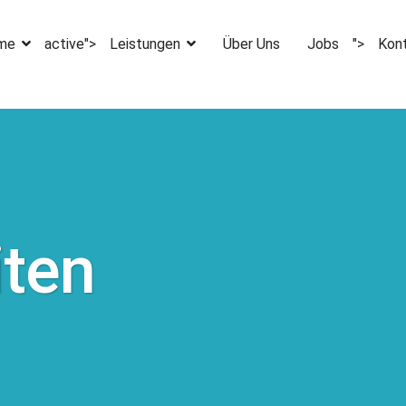
me
active">
Leistungen
Über Uns
Jobs
">
Kon
iten