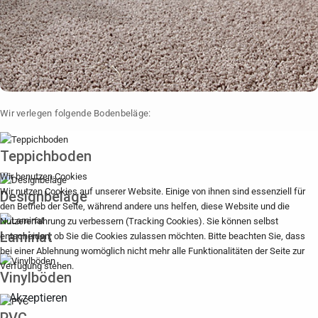
Wir verlegen folgende Bodenbeläge:
Teppichboden
Wir benutzen Cookies
Wir nutzen Cookies auf unserer Website. Einige von ihnen sind essenziell für
Designbeläge
den Betrieb der Seite, während andere uns helfen, diese Website und die
Nutzererfahrung zu verbessern (Tracking Cookies). Sie können selbst
Laminat
entscheiden, ob Sie die Cookies zulassen möchten. Bitte beachten Sie, dass
bei einer Ablehnung womöglich nicht mehr alle Funktionalitäten der Seite zur
Verfügung stehen.
Vinylböden
Akzeptieren
PVC